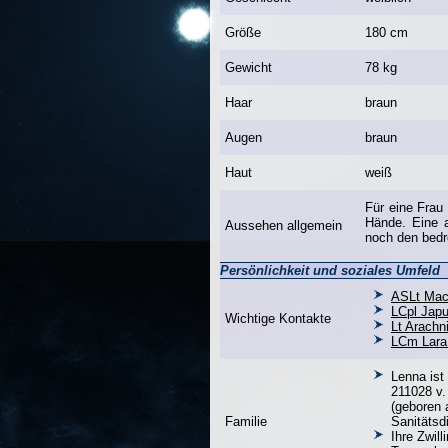
Größe
180 cm
Gewicht
78 kg
Haar
braun
Augen
braun
Haut
weiß
Für eine Frau
Hände. Eine au
Aussehen allgemein
noch den bedr
Persönlichkeit und soziales Umfeld
ASLt Mac
LCpl Jap
Wichtige Kontakte
Lt Arachn
LCm Lara
Lenna ist
211028 v.
(geboren 
Familie
Sanitätsdi
Ihre Zwil