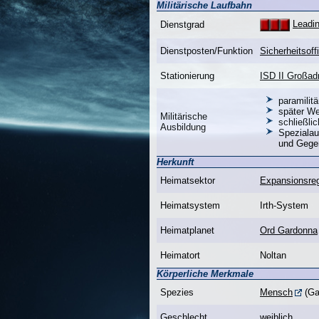
Militärische Laufbahn
Leadi
Dienstgrad
Dienstposten/Funktion
Sicherheitsoffi
Stationierung
ISD II Großad
paramilit
später We
Militärische
schließli
Ausbildung
Spezialau
und Gege
Herkunft
Heimatsektor
Expansionsre
Heimatsystem
Irth-System
Heimatplanet
Ord Gardonna
Heimatort
Noltan
Körperliche Merkmale
Spezies
Mensch
(Ga
Geschlecht
weiblich