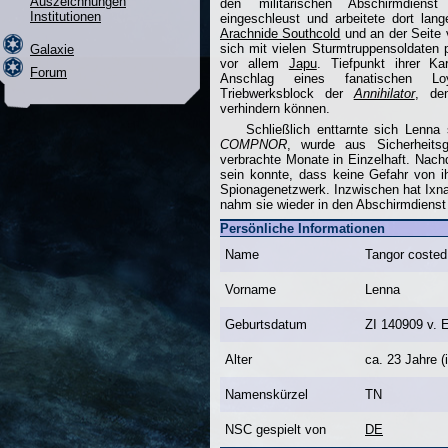
Auszeichnungen
den militärischen Abschirmdienst
Institutionen
eingeschleust und arbeitete dort lan
Arachnide Southcold
und an der Seite
sich mit vielen Sturmtruppensoldaten p
Galaxie
vor allem
Japu
. Tiefpunkt ihrer Ka
Forum
Anschlag eines fanatischen Lo
Triebwerksblock der
Annihilator
, den
verhindern können.
Schließlich enttarnte sich Lenna 
COMPNOR
, wurde aus Sicherheitsg
verbrachte Monate in Einzelhaft. Na
sein konnte, dass keine Gefahr von ih
Spionagenetzwerk. Inzwischen hat Ixnay
nahm sie wieder in den Abschirmdienst 
Persönliche Informationen
Name
Tangor costed
Vorname
Lenna
Geburtsdatum
ZI 140909 v. 
Alter
ca. 23 Jahre (
Namenskürzel
TN
NSC gespielt von
DE