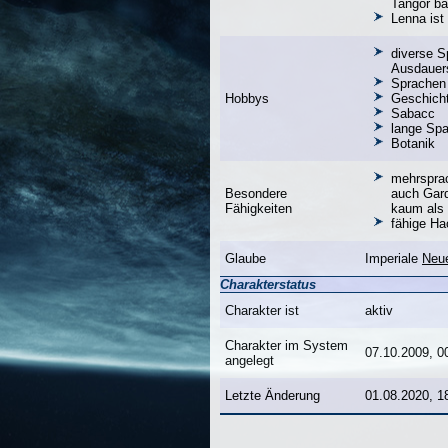
Tangor ba
Lenna ist 
diverse Sp
Ausdauers
Sprachen
Hobbys
Geschich
Sabacc
lange Spa
Botanik
mehrsprac
Besondere
auch Gard
Fähigkeiten
kaum als 
fähige Ha
Glaube
Imperiale
Neu
Charakterstatus
Charakter ist
aktiv
Charakter im System
07.10.2009, 0
angelegt
Letzte Änderung
01.08.2020, 1