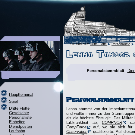
Sie sind hier:
Dritte Flotte
Personalliste
Lenna Tangor 
Personalstammblatt
Dien
Hauptterminal
Personalstammblatt
Spiel
Dritte Flotte
Lenna stammt von der imperiumstre
Geschichte
und wollte immer zu den Sturmtruppen
Personalliste
als die höchste Ehre gilt. Das Militär
Einheiten
Erbkrankheit ab,
COMPNOR
dag
Dienstposten
CompForce
auf, wo sie sich für d
Laufbahn
Observation
qualifizierte. Auf dies