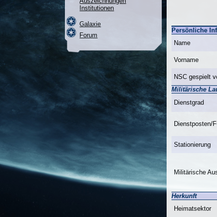
Auszeichnungen
Institutionen
Galaxie
Persönliche In
Forum
Name
Vorname
NSC gespielt v
Militärische L
Dienstgrad
Dienstposten/F
Stationierung
Militärische Au
Herkunft
Heimatsektor