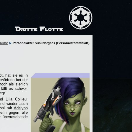
Dritte Flotte
lliste
Personalakte: Susi Nargees (Personalstammblatt)
t, hat sie es in
wärterin bei der
och als zierlich
fällt es schwer,
egt.
nd
Lilia Collieu
.
und wieder auch
wohl mit
Adelynn
erin gegen alle
ür überraschende