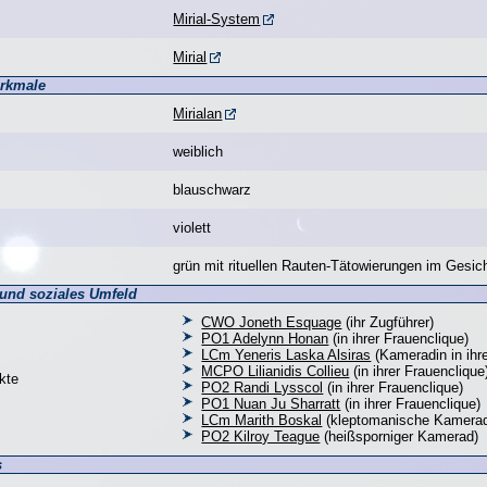
Mirial-System
Mirial
erkmale
Mirialan
weiblich
blauschwarz
violett
grün mit rituellen Rauten-Tätowierungen im Gesi
 und soziales Umfeld
CWO Joneth Esquage
(ihr Zugführer)
PO1 Adelynn Honan
(in ihrer Frauenclique)
LCm Yeneris Laska Alsiras
(Kameradin in ihre
MCPO Lilianidis Collieu
(in ihrer Frauenclique
kte
PO2 Randi Lysscol
(in ihrer Frauenclique)
PO1 Nuan Ju Sharratt
(in ihrer Frauenclique)
LCm Marith Boskal
(kleptomanische Kamerad
PO2 Kilroy Teague
(heißsporniger Kamerad)
s