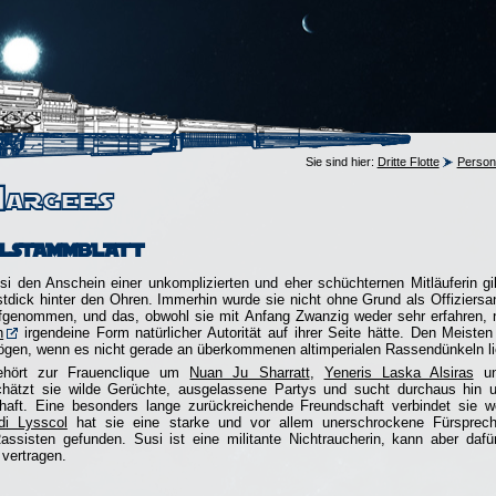
Sie sind hier:
Dritte Flotte
Persona
Nargees
lstammblatt
i den Anschein einer unkomplizierten und eher schüchternen Mitläuferin gib
ustdick hinter den Ohren. Immerhin wurde sie nicht ohne Grund als Offiziersan
aufgenommen, und das, obwohl sie mit Anfang Zwanzig weder sehr erfahren, n
n
irgendeine Form natürlicher Autorität auf ihrer Seite hätte. Den Meisten 
ögen, wenn es nicht gerade an überkommenen altimperialen Rassendünkeln li
ehört zur Frauenclique um
Nuan Ju Sharratt
,
Yeneris Laska Alsiras
u
hätzt sie wilde Gerüchte, ausgelassene Partys und sucht durchaus hin 
chaft. Eine besonders lange zurückreichende Freundschaft verbindet sie 
di Lysscol
hat sie eine starke und vor allem unerschrockene Fürsprech
assisten gefunden. Susi ist eine militante Nichtraucherin, kann aber daf
vertragen.