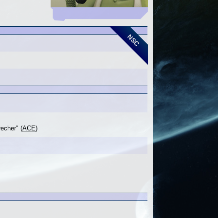
NSC
recher" (
ACE
)