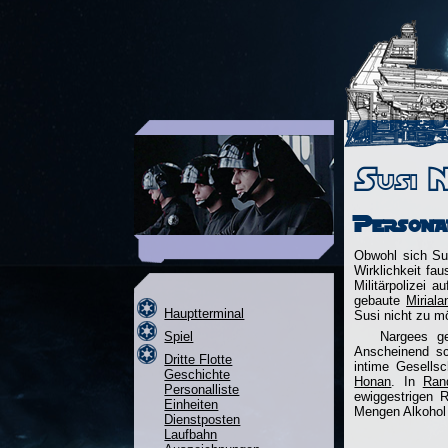
Susi 
Persona
Obwohl sich Sus
Wirklichkeit fa
Militärpolizei 
gebaute
Miriala
Hauptterminal
Susi nicht zu m
Spiel
Nargees g
Anscheinend sc
Dritte Flotte
intime Gesells
Geschichte
Honan
. In
Ran
Personalliste
ewiggestrigen R
Einheiten
Mengen Alkohol 
Dienstposten
Laufbahn