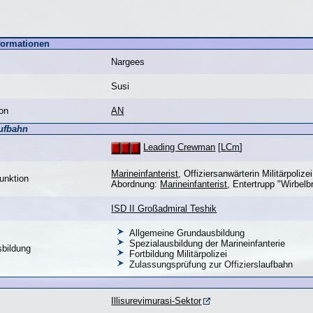
formationen
Nargees
Susi
on
AN
aufbahn
Leading Crewman
[
LCm
]
Marineinfanterist
, Offiziersanwärterin Militärpolizei
unktion
Abordnung:
Marineinfanterist
, Entertrupp "Wirbelb
ISD II Großadmiral Teshik
Allgemeine Grundausbildung
Spezialausbildung der Marineinfanterie
sbildung
Fortbildung Militärpolizei
Zulassungsprüfung zur Offizierslaufbahn
Illisurevimurasi-Sektor