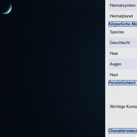
Heimatsystem
Heimatplanet
Körperliche M
Spezies
Geschlecht
Haar
Augen
Haut
Persönlichkeit
Wichtige Konta
Charakterstatu