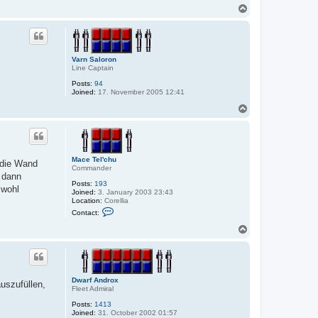
n
T
t
o
a
p
c
t
D
w
Varn Saloron
a
Line Captain
r
f
Posts:
94
A
Joined:
17. November 2005 12:41
n
d
T
r
o
o
p
x
Mace Tel'chu
 die Wand
Commander
 dann
Posts:
193
 wohl
Joined:
3. January 2003 23:43
Location:
Corellia
C
Contact:
o
n
T
t
o
a
p
c
t
M
a
Dwarf Androx
uszufüllen,
c
Fleet Admiral
e
T
Posts:
1413
e
Joined:
31. October 2002 01:57