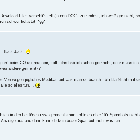
n Download-Files verschlüsselt (in den DOCs zumindest, ich weiß gar nicht, ob
ren schwer belastet. *gg*
en Black Jack"
gen" beim GO ausmachen, soll.. das hab ich schon gemacht, oder muss ich 
 was andere gemeint??
ger. Von wegen jegliches Medikament was man so brauch.. bla bla Nicht mal di
lle so alles tun....
hab ich in den Leitfäden usw. gemacht (man sollte es eher "für Spambots nicht 
che Anzeige aus und dann kann dir kein böser Spambot mehr was tun.