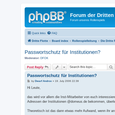
Forum der Dritten 
Forum unseres Rollenspiels
Quick links
FAQ
Dritte Flotte
Board index
Rollenspielleitung
Die Dritte 
Passwortschutz für Institutionen?
Moderator:
DFOK
S
Post Reply
Passwortschutz für Institutionen?
P
by
Dwarf Androx
»
19. July 2006 22:39
o
s
Hi Leute,
t
das wird vor allem die Inst-Mitarbeiter von euch interessi
Adressen der Institutionen @domeus.de bekommen, überleg
Theoretisch ist das dann etwas mehr Aufwand, wenn ihr an 