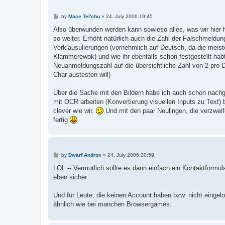
P
by
Mace Tel'chu
»
24. July 2006 19:45
o
s
Also überwunden werden kann sowieso alles, was wir hier h
t
so weiter. Erhöht natürlich auch die Zahl der Falschmeldu
Verklausulierungen (vornehmlich auf Deutsch, da die meis
Klammerewok) und wie ihr ebenfalls schon festgestellt habt
Neuanmeldungszahl auf die übersichtliche Zahl von 2 pro 
Char austesten will)
Über die Sache mit den Bildern habe ich auch schon nachg
mit OCR arbeiten (Konvertierung visuellen Inputs zu Text) be
clever wie wir.
Und mit den paar Neulingen, die verzweif
fertig
P
by
Dwarf Androx
»
24. July 2006 20:59
o
s
LOL -- Vermutlich sollte es dann einfach ein Kontaktformul
t
eben sicher.
Und für Leute, die keinen Account haben bzw. nicht eingel
ähnlich wie bei manchen Browsergames.