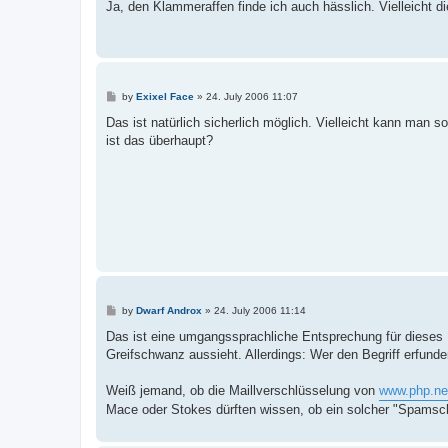
Ja, den Klammeraffen finde ich auch hässlich. Vielleicht di
P
by
Exixel Face
»
24. July 2006 11:07
o
s
Das ist natürlich sicherlich möglich. Vielleicht kann man 
t
ist das überhaupt?
P
by
Dwarf Androx
»
24. July 2006 11:14
o
s
Das ist eine umgangssprachliche Entsprechung für dieses @
t
Greifschwanz aussieht. Allerdings: Wer den Begriff erfunde
Weiß jemand, ob die Maillverschlüsselung von
www.php.ne
Mace oder Stokes dürften wissen, ob ein solcher "Spamsc