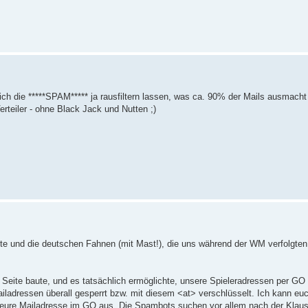
ch die *****SPAM***** ja rausfiltern lassen, was ca. 90% der Mails ausmacht
erteiler - ohne Black Jack und Nutten ;)
e und die deutschen Fahnen (mit Mast!), die uns während der WM verfolgten.
e Seite baute, und es tatsächlich ermöglichte, unsere Spieleradressen per GO
ailadressen überall gesperrt bzw. mit diesem <at> verschlüsselt. Ich kann eu
t eure Mailadresse im GO aus. Die Spambots suchen vor allem nach der Klaus