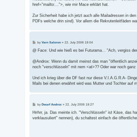
href="mailto:...">, wie mir Mace erklärt hat.
Zur Sicherheit habe ich jetzt auch alle Mailadressen in de
PDFs welche drin sind). Vor allem die Rekrutenleitfäden wa
P
by
Varn Saloron
»
22. July 2006 18:04
o
s
@ Face: Und wie hieß es bei Futurama... "Ach, vergiss d
t
@Androx: Wenn du damit meinst das man "öffentlich anzei
noch "verschlüsseln" mit nem <at>?? Oder war noch ganz
Und ich krieg über die DF fast nur diese V.I.A.G.R.A- Din
Mails bei denen erwähnt wird was Mutter und Tochter auf ma
P
by
Dwarf Androx
»
22. July 2006 19:27
o
s
Hrrhrr, ja. Das meinte ich. "Verschlüsseln" ist Käse, das 
t
verklausuliert" nennen), du schaltest einfach die öffentli