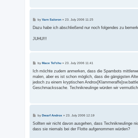
P
by
Varn Saloron
»
23. July 2006 11:25
o
s
Dazu habe ich abschließend nur noch folgendes zu bemer
t
JUHU!!!
P
by
Mace Tel'chu
»
23. July 2006 11:41
o
s
Ich möchte zudem anmerken, dass die Spambots mittlerweile
t
malen, aber es ist schon möglich, dass die gängigsten Al
jedoch zu einem kryptischen Androx[Klammeraffe]sw.battlefi
Geschmackssache. Technikneulinge würden wir vermutlich d
P
by
Dwarf Androx
»
23. July 2006 12:19
o
s
Sollten wir nicht davon ausgehen, dass Technikneulinge nic
t
dass sie niemals bei der Flotte aufgenommen würden?