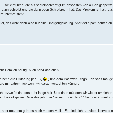
.. usw. einführen, die als schreibberechtigt im ansonsten von außen gesperrt
 ihr dann schreibt und die dann eben Schreibrecht hat. Das Problem ist halt, da
m Internet steht.
ler, das wäre dann also nur eine Übergangslösung. Aber der Spam häuft sic
nt ziemlich häufig. Mich nervt das auch.
einer extra Erklärung per ICQ
) und dem Passwort-Dings.. ich sags mal ge
re mir extrem lieb wenn wir darauf verzichten können.
ch bezweifle das das sehr lange hält. Und dann müssten wir wieder umziehen
ichbarkeit geben. "War das jetzt der Server... oder der??? Nein der kommt zu
et, aber trotzdem geht es noch mit den Mails. Es sind nicht zu viele. Nervend 