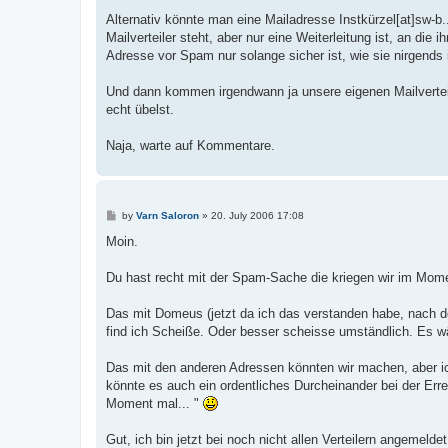
Alternativ könnte man eine Mailadresse Instkürzel[at]sw-b.
Mailverteiler steht, aber nur eine Weiterleitung ist, an die
Adresse vor Spam nur solange sicher ist, wie sie nirgends i
Und dann kommen irgendwann ja unsere eigenen Mailvertei
echt übelst.
Naja, warte auf Kommentare.
P
by
Varn Saloron
»
20. July 2006 17:08
o
s
Moin.
t
Du hast recht mit der Spam-Sache die kriegen wir im Mome
Das mit Domeus (jetzt da ich das verstanden habe, nach d
find ich Scheiße. Oder besser scheisse umständlich. Es wä
Das mit den anderen Adressen könnten wir machen, aber i
könnte es auch ein ordentliches Durcheinander bei der Erre
Moment mal... "
Gut, ich bin jetzt bei noch nicht allen Verteilern angemeld