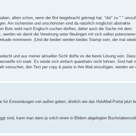
aben, allein schon, wenn der Bot beigebracht gekriegt hat, "dot" zu "." umz
ngen. Am sichersten und unschönsten sind da natürlich möglichst abstrakte
ten Bots wohl nach Englisch suchen dürften, daher auch die Sache mit dem
, werden wir damit die Verwirrung unter Neulingen mit sich selbst potenziere
Dekade minimieren. (Und die beiden werden beides Stampi sein, der mal wied
edacht und aus meiner aktuellen Sicht dürfte es die beste Lösung sein. Dass
zweifle ich stark. Es würde sich einfach quantitativ nicht lohnen. Sind halt n
elt versuchen, den Text per copy & paste in ihre Mail einzufügen, werden wir
ar für Einsendungen von außen geben, ähnlich wie das HoloMail-Portal jetzt be
oggt sind, kann man dann ja solch einen in Bildern abgelegten Buchstabencode