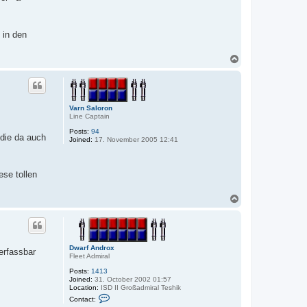
t
a
c
t
 in den
D
w
a
T
r
o
f
p
A
n
d
r
Varn Saloron
o
Line Captain
x
Posts:
94
die da auch
Joined:
17. November 2005 12:41
ese tollen
T
o
p
Dwarf Androx
erfassbar
Fleet Admiral
Posts:
1413
Joined:
31. October 2002 01:57
Location:
ISD II Großadmiral Teshik
C
Contact:
o