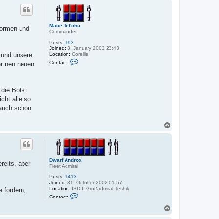
p
c
t
D
w
Mace Tel'chu
uformen und
a
Commander
r
f
Posts:
193
A
Joined:
3. January 2003 23:43
n
Location:
Corellia
n und unsere
d
C
Contact:
er nen neuen
r
o
o
n
x
t
a
c
 die Bots
t
icht alle so
M
a
 auch schon
c
e
T
T
e
o
l
p
'
c
h
u
Dwarf Androx
reits, aber
Fleet Admiral
Posts:
1413
Joined:
31. October 2002 01:57
Location:
ISD II Großadmiral Teshik
 fordern,
C
Contact:
o
n
T
t
o
a