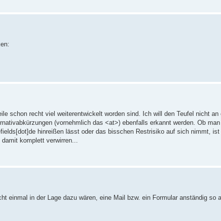
ken:
 schon recht viel weiterentwickelt worden sind. Ich will den Teufel nicht an
ternativabkürzungen (vornehmlich das <at>) ebenfalls erkannt werden. Ob man
elds[dot]de hinreißen lässt oder das bisschen Restrisiko auf sich nimmt, ist
amit komplett verwirren...
ht einmal in der Lage dazu wären, eine Mail bzw. ein Formular anständig so a