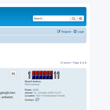
Search
Advanced search
Register
Login
14 posts • Page
1
of
1
Dwarf Androx
Fleet Admiral
Posts:
1413
ugänglichen
Joined:
31. October 2002 01:57
Location:
ISD II Großadmiral Teshik
 anbietet.
C
Contact:
o
n
t