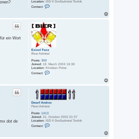
l
Location:
ISD II Großadmiral Teshik
ionen?
'
C
Contact:
c
o
h
n
T
u
t
o
a
p
c
t
D
w
für ein Wort
a
r
f
A
Exixel Face
n
Rear Admiral
d
Posts:
300
r
Joined:
18. March 2003 19:38
o
Location:
Kholdan Prime
x
C
Contact:
o
n
T
t
o
a
p
c
t
E
x
Dwarf Androx
i
Fleet Admiral
x
e
Posts:
1413
l
Joined:
31. October 2002 01:57
F
Location:
ISD II Großadmiral Teshik
gmx dot de
a
C
Contact:
c
o
e
n
T
t
o
a