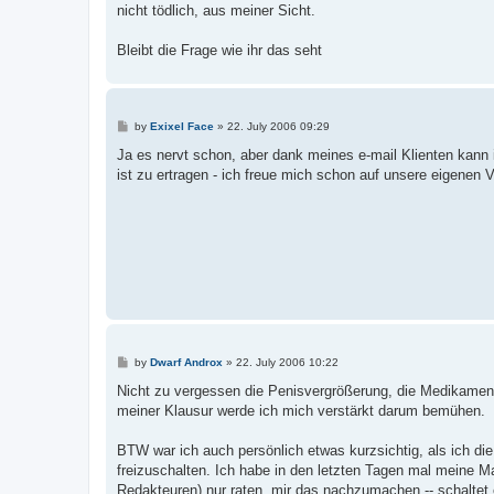
nicht tödlich, aus meiner Sicht.
Bleibt die Frage wie ihr das seht
P
by
Exixel Face
»
22. July 2006 09:29
o
s
Ja es nervt schon, aber dank meines e-mail Klienten kann i
t
ist zu ertragen - ich freue mich schon auf unsere eigenen V
P
by
Dwarf Androx
»
22. July 2006 10:22
o
s
Nicht zu vergessen die Penisvergrößerung, die Medikament
t
meiner Klausur werde ich mich verstärkt darum bemühen.
BTW war ich auch persönlich etwas kurzsichtig, als ich di
freizuschalten. Ich habe in den letzten Tagen mal meine M
Redakteuren) nur raten, mir das nachzumachen -- schalte