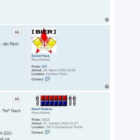
T
o
p
 - der Rest
Exixel Face
Rear Admiral
Posts:
300
Joined:
18. March 2003 19:38
Location:
Kholdan Prime
C
Contact:
o
n
T
t
o
a
p
c
t
E
x
Dwarf Androx
 *hrr* Nach
i
Fleet Admiral
x
e
Posts:
1413
l
Joined:
31. October 2002 01:57
F
Location:
ISD II Großadmiral Teshik
a
C
Contact:
ch (GO-
c
o
e
n
el <a