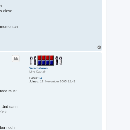
a
c
en
t
ss diese
D
w
a
r
f
h momentan
A
n
d
r
o
x
T
o
p
Varn Saloron
Line Captain
Posts:
94
Joined:
17. November 2005 12:41
rade raus:
. Und dann
rück..
aber noch