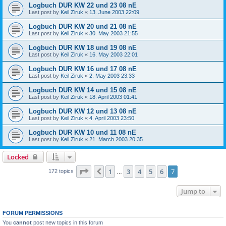
Logbuch DUR KW 22 und 23 08 nE
Last post by
Keil Ziruk
«
13. June 2003 22:09
Logbuch DUR KW 20 und 21 08 nE
Last post by
Keil Ziruk
«
30. May 2003 21:55
Logbuch DUR KW 18 und 19 08 nE
Last post by
Keil Ziruk
«
16. May 2003 22:01
Logbuch DUR KW 16 und 17 08 nE
Last post by
Keil Ziruk
«
2. May 2003 23:33
Logbuch DUR KW 14 und 15 08 nE
Last post by
Keil Ziruk
«
18. April 2003 01:41
Logbuch DUR KW 12 und 13 08 nE
Last post by
Keil Ziruk
«
4. April 2003 23:50
Logbuch DUR KW 10 und 11 08 nE
Last post by
Keil Ziruk
«
21. March 2003 20:35
Locked
Page
7
of
7
1
3
4
5
6
7
Previous
172 topics
…
Jump to
FORUM PERMISSIONS
You
cannot
post new topics in this forum