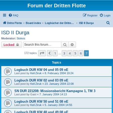
Forum der Dritten Flotte
FAQ
Register
Login
S
Dritte Flotte
Board index
Logbücher der Dritten Flotte / Schiffe a.D.
ISD II Durga
e
ISD II Durga
a
Moderator:
Stokes
r
Search
Advanced search
Locked
c
Page
7
of
7
1
3
4
5
6
7
Previous
172 topics
h
…
Topics
Logbuch DUR KW 04 und 05 09 nE
Last post by
Keil Ziruk
«
8. February 2004 19:24
Logbuch DUR KW 02 und 03 09 nE
Last post by
Keil Ziruk
«
23. January 2004 22:08
SN DUR 221208: Missionsbericht Kampagne 1, TM 3
Last post by
Gast
«
7. January 2004 14:13
Logbuch DUR KW 50 und 51 08 nE
Last post by
Keil Ziruk
«
5. January 2004 14:55
Logbuch DUR KW 48 und 49 08 nE