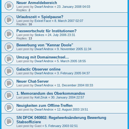
Neuer Anmeldebereich
Last post by
Dwarf Androx
«
23. January 2008 04:03
Replies:
2
Urlaubszeit = Spielpause?
Last post by
Exixel Face
«
8. March 2007 02:07
Replies:
16
Passwortschutz für Institutionen?
Last post by
Stokes
«
24. July 2006 23:31
Replies:
13
Bewerbung von "Kennar Doole"
Last post by
Dwarf Androx
«
9. November 2005 11:34
Umzug mit Domainwechsel...
Last post by
Dwarf Androx
«
5. March 2005 18:55
Galactic Observer online
Last post by
Dwarf Androx
«
3. February 2005 04:37
Neuer Chat-Server
Last post by
Dwarf Androx
«
11. December 2004 00:33
1. Memorandum des Oberkommandos
Last post by
Keil Ziruk
«
30. January 2004 22:57
Neuigkeiten zum Offline-Treffen
Last post by
Dwarf Androx
«
12. August 2003 19:51
SN DFOK 040802: Regelwerksänderung Bewertung
Stabsoffiziere
Last post by
Gast
«
5. February 2003 02:51