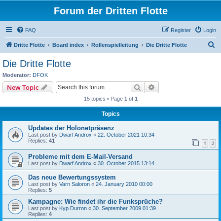
Forum der Dritten Flotte
FAQ
Register
Login
S
Dritte Flotte
Board index
Rollenspielleitung
Die Dritte Flotte
e
Die Dritte Flotte
a
Moderator:
DFOK
r
Search
Advanced search
New Topic
c
15 topics • Page
1
of
1
h
Topics
Updates der Holonetpräsenz
Last post by
Dwarf Androx
«
22. October 2021 10:34
Replies:
41
1
2
Probleme mit dem E-Mail-Versand
Last post by
Dwarf Androx
«
30. October 2015 13:14
Das neue Bewertungssystem
Last post by
Varn Saloron
«
24. January 2010 00:00
Replies:
5
Kampagne: Wie findet ihr die Funksprüche?
Last post by
Kyp Durron
«
30. September 2009 01:39
Replies:
4