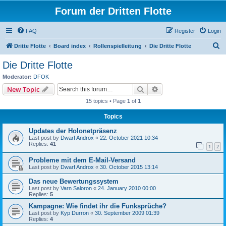
Forum der Dritten Flotte
FAQ
Register
Login
S
Dritte Flotte
Board index
Rollenspielleitung
Die Dritte Flotte
e
Die Dritte Flotte
a
Moderator:
DFOK
r
Search
Advanced search
New Topic
c
15 topics • Page
1
of
1
h
Topics
Updates der Holonetpräsenz
Last post by
Dwarf Androx
«
22. October 2021 10:34
Replies:
41
1
2
Probleme mit dem E-Mail-Versand
Last post by
Dwarf Androx
«
30. October 2015 13:14
Das neue Bewertungssystem
Last post by
Varn Saloron
«
24. January 2010 00:00
Replies:
5
Kampagne: Wie findet ihr die Funksprüche?
Last post by
Kyp Durron
«
30. September 2009 01:39
Replies:
4