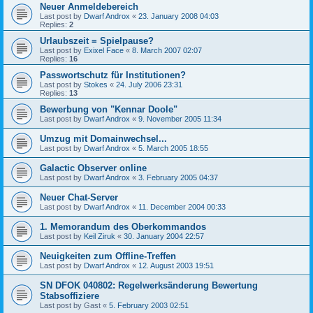
Neuer Anmeldebereich
Last post by
Dwarf Androx
«
23. January 2008 04:03
Replies:
2
Urlaubszeit = Spielpause?
Last post by
Exixel Face
«
8. March 2007 02:07
Replies:
16
Passwortschutz für Institutionen?
Last post by
Stokes
«
24. July 2006 23:31
Replies:
13
Bewerbung von "Kennar Doole"
Last post by
Dwarf Androx
«
9. November 2005 11:34
Umzug mit Domainwechsel...
Last post by
Dwarf Androx
«
5. March 2005 18:55
Galactic Observer online
Last post by
Dwarf Androx
«
3. February 2005 04:37
Neuer Chat-Server
Last post by
Dwarf Androx
«
11. December 2004 00:33
1. Memorandum des Oberkommandos
Last post by
Keil Ziruk
«
30. January 2004 22:57
Neuigkeiten zum Offline-Treffen
Last post by
Dwarf Androx
«
12. August 2003 19:51
SN DFOK 040802: Regelwerksänderung Bewertung
Stabsoffiziere
Last post by
Gast
«
5. February 2003 02:51