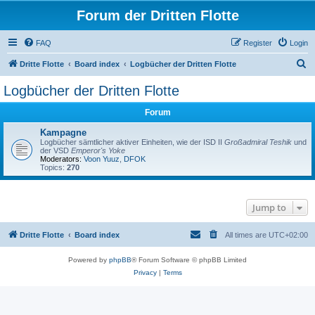
Forum der Dritten Flotte
FAQ
Register
Login
S
Dritte Flotte
Board index
Logbücher der Dritten Flotte
e
Logbücher der Dritten Flotte
a
Forum
r
c
Kampagne
Logbücher sämtlicher aktiver Einheiten, wie der ISD II
Großadmiral Teshik
und
h
der VSD
Emperor's Yoke
Moderators:
Voon Yuuz
,
DFOK
Topics:
270
Jump to
Dritte Flotte
Board index
All times are
UTC+02:00
Powered by
phpBB
® Forum Software © phpBB Limited
Privacy
|
Terms