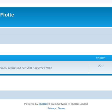
Flotte
TOPICS
270
miral Teshik
und der VSD
Emperor's Yoke
Powered by
phpBB
® Forum Software © phpBB Limited
Privacy
|
Terms