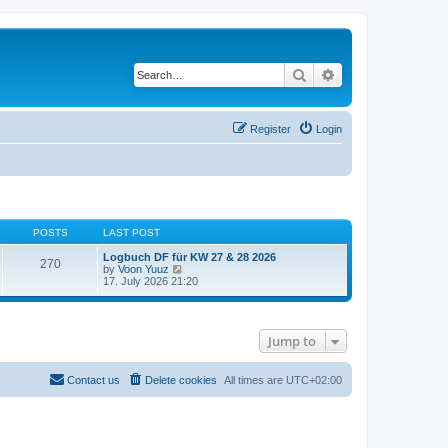
Search
Advanced search
Register
Login
POSTS
LAST POST
Logbuch DF für KW 27 & 28 2026
270
V
by
Voon Yuuz
i
17. July 2026 21:20
e
w
t
h
Jump to
e
l
a
t
Contact us
Delete cookies
All times are
UTC+02:00
e
s
t
p
o
s