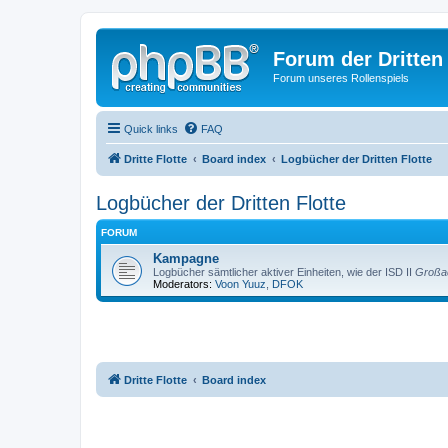
Forum der Dritten 
Forum unseres Rollenspiels
Quick links
FAQ
Dritte Flotte
Board index
Logbücher der Dritten Flotte
Logbücher der Dritten Flotte
FORUM
Kampagne
Logbücher sämtlicher aktiver Einheiten, wie der ISD II
Großad
Moderators:
Voon Yuuz
,
DFOK
Dritte Flotte
Board index