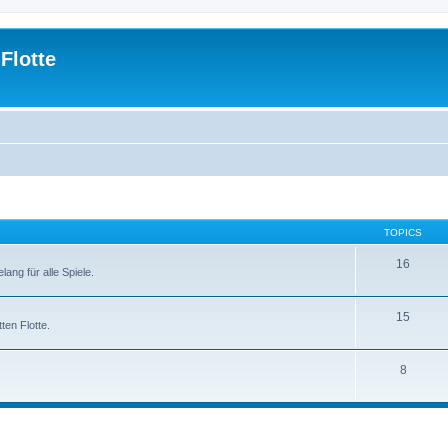
Flotte
TOPICS
16
ng für alle Spiele.
15
en Flotte.
8