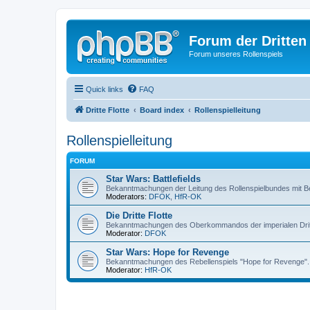
Forum der Dritten 
Forum unseres Rollenspiels
Quick links
FAQ
Dritte Flotte
Board index
Rollenspielleitung
Rollenspielleitung
FORUM
Star Wars: Battlefields
Bekanntmachungen der Leitung des Rollenspielbundes mit Bela
Moderators:
DFOK
,
HfR-OK
Die Dritte Flotte
Bekanntmachungen des Oberkommandos der imperialen Dritt
Moderator:
DFOK
Star Wars: Hope for Revenge
Bekanntmachungen des Rebellenspiels "Hope for Revenge".
Moderator:
HfR-OK